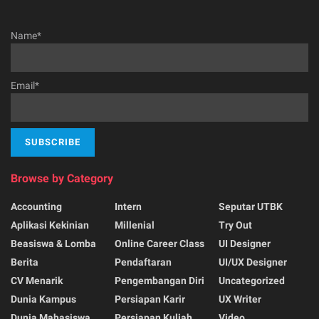
Name*
Email*
Browse by Category
Accounting
Intern
Seputar UTBK
Aplikasi Kekinian
Millenial
Try Out
Beasiswa & Lomba
Online Career Class
UI Designer
Berita
Pendaftaran
UI/UX Designer
CV Menarik
Pengembangan Diri
Uncategorized
Dunia Kampus
Persiapan Karir
UX Writer
Dunia Mahasiswa
Persiapan Kuliah
Video