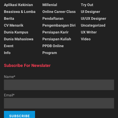
Aplikasi Kekinian
Millenial
Try Out
Beasiswa & Lomba
Online Career Class
UI Designer
Berita
Pendaftaran
UI/UX Designer
CV Menarik
Pengembangan Diri
Uncategorized
Dunia Kampus
Persiapan Karir
UX Writer
Dunia Mahasiswa
Persiapan Kuliah
Video
Event
PPDB Online
Info
Program
Subscribe For Newslater
Name*
Email*