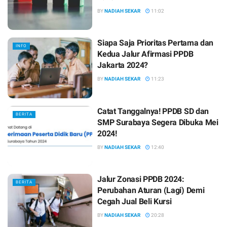
BY
NADIAH SEKAR
11:02
Siapa Saja Prioritas Pertama dan
INFO
Kedua Jalur Afirmasi PPDB
Jakarta 2024?
BY
NADIAH SEKAR
11:23
Catat Tanggalnya! PPDB SD dan
BERITA
SMP Surabaya Segera Dibuka Mei
2024!
BY
NADIAH SEKAR
12:40
Jalur Zonasi PPDB 2024:
BERITA
Perubahan Aturan (Lagi) Demi
Cegah Jual Beli Kursi
BY
NADIAH SEKAR
20:28