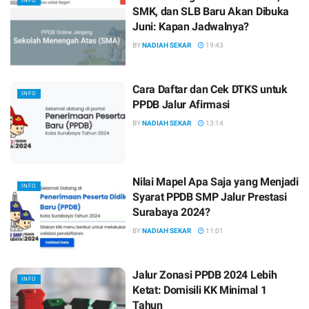
INFO
SMK, dan SLB Baru Akan Dibuka
Juni: Kapan Jadwalnya?
BY
NADIAH SEKAR
19:43
Cara Daftar dan Cek DTKS untuk
INFO
PPDB Jalur Afirmasi
BY
NADIAH SEKAR
13:14
Nilai Mapel Apa Saja yang Menjadi
INFO
Syarat PPDB SMP Jalur Prestasi
Surabaya 2024?
BY
NADIAH SEKAR
11:01
Jalur Zonasi PPDB 2024 Lebih
INFO
Ketat: Domisili KK Minimal 1
Tahun