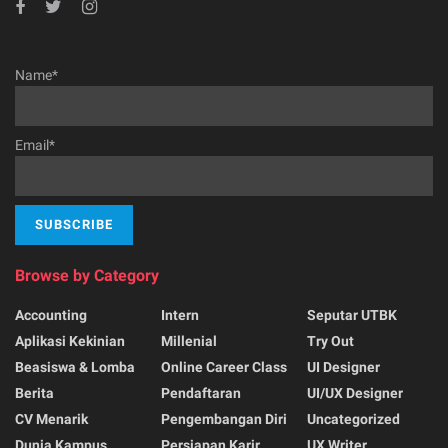
Name*
Email*
Browse by Category
Accounting
Intern
Seputar UTBK
Aplikasi Kekinian
Millenial
Try Out
Beasiswa & Lomba
Online Career Class
UI Designer
Berita
Pendaftaran
UI/UX Designer
CV Menarik
Pengembangan Diri
Uncategorized
Dunia Kampus
Persiapan Karir
UX Writer