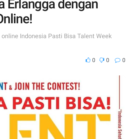
 Erlangga dengan
nline!
 online Indonesia Pasti Bisa Talent Week
0
0
0