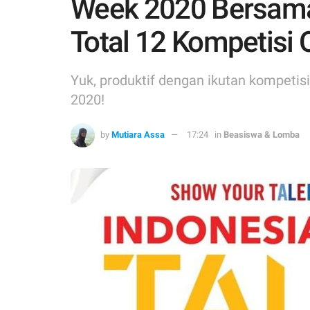
Week 2020 Bersama
Total 12 Kompetisi O
Yuk, produktif dengan ikutan kompetisi
2020!
by
Mutiara Assa
17:24
in
Beasiswa & Lomba