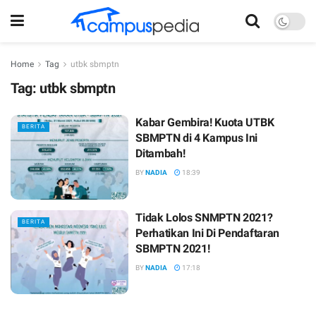
Home
Tag
utbk sbmptn
Tag:
utbk sbmptn
Kabar Gembira! Kuota UTBK
BERITA
SBMPTN di 4 Kampus Ini
Ditambah!
BY
NADIA
18:39
Tidak Lolos SNMPTN 2021?
BERITA
Perhatikan Ini Di Pendaftaran
SBMPTN 2021!
BY
NADIA
17:18