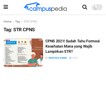
Home
Tag
STR CPNS
Tag:
STR CPNS
CPNS 2021! Sudah Tahu Formasi
BERITA
Kesehatan Mana yang Wajib
Lampirkan STR?
BY
NUR IZZA VANIA
13:37