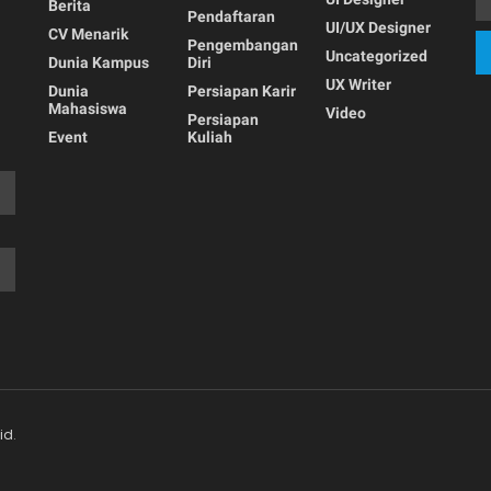
Berita
Pendaftaran
UI/UX Designer
CV Menarik
Pengembangan
Uncategorized
Dunia Kampus
Diri
UX Writer
Dunia
Persiapan Karir
Mahasiswa
Video
Persiapan
Event
Kuliah
id
.