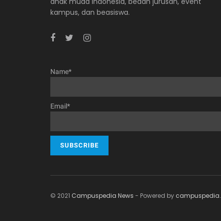
anak muda Indonesia, bedah jurusan, event
kampus, dan beasiswa.
Name*
Email*
© 2021
Campuspedia News
- Powered by
campuspedia.