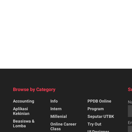
Browse by Category
S
Accounting
Info
PPDB Online
N
Aplikasi
Intern
Program
Kekinian
Millenial
Seputar UTBK
Beasiswa &
Em
Online Career
Try Out
Lomba
Class
UI Designer