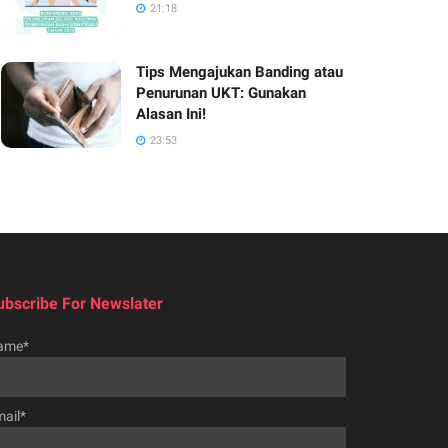
21:18
Tips Mengajukan Banding atau
Penurunan UKT: Gunakan
Alasan Ini!
23:53
ubscribe For Newslater
ame*
ail*