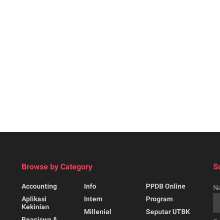
Browse by Category
S
Accounting
Info
PPDB Online
N
Aplikasi
Intern
Program
Kekinian
Millenial
Seputar UTBK
Beasiswa &