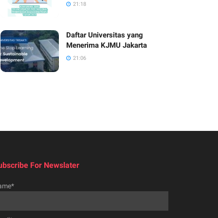
21:18
Daftar Universitas yang
Menerima KJMU Jakarta
21:06
ubscribe For Newslater
ame*