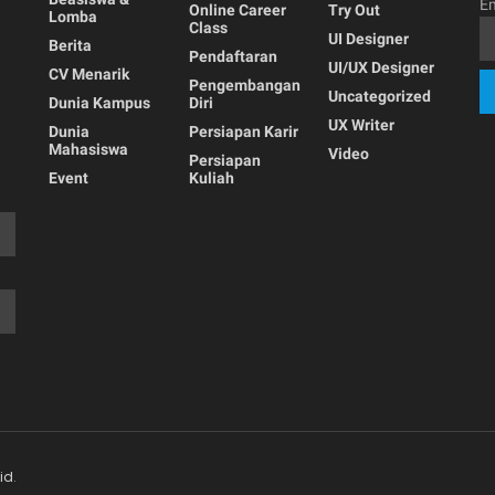
Em
Online Career
Try Out
Lomba
Class
UI Designer
Berita
Pendaftaran
UI/UX Designer
CV Menarik
Pengembangan
Uncategorized
Dunia Kampus
Diri
UX Writer
Dunia
Persiapan Karir
Mahasiswa
Video
Persiapan
Event
Kuliah
id
.