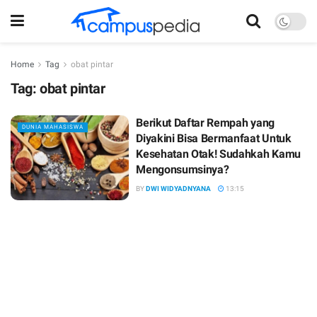
Home
Tag
obat pintar
Tag:
obat pintar
Berikut Daftar Rempah yang
DUNIA MAHASISWA
Diyakini Bisa Bermanfaat Untuk
Kesehatan Otak! Sudahkah Kamu
Mengonsumsinya?
BY
DWI WIDYADNYANA
13:15