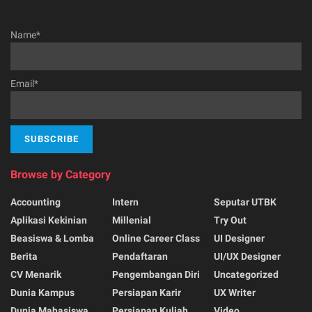
Name*
Email*
Browse by Category
Accounting
Intern
Seputar UTBK
Aplikasi Kekinian
Millenial
Try Out
Beasiswa & Lomba
Online Career Class
UI Designer
Berita
Pendaftaran
UI/UX Designer
CV Menarik
Pengembangan Diri
Uncategorized
Dunia Kampus
Persiapan Karir
UX Writer
Dunia Mahasiswa
Persiapan Kuliah
Video