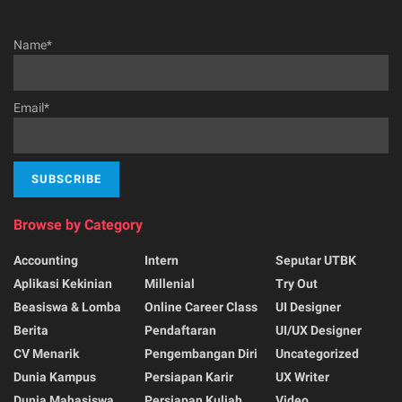
Name*
Email*
Browse by Category
Accounting
Intern
Seputar UTBK
Aplikasi Kekinian
Millenial
Try Out
Beasiswa & Lomba
Online Career Class
UI Designer
Berita
Pendaftaran
UI/UX Designer
CV Menarik
Pengembangan Diri
Uncategorized
Dunia Kampus
Persiapan Karir
UX Writer
Dunia Mahasiswa
Persiapan Kuliah
Video