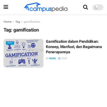
Home
Tag
gamification
Tag:
gamification
Gamification dalam Pendidikan:
INFO
Konsep, Manfaat, dan Bagaimana
Penerapannya
BY
NISYA
10:00