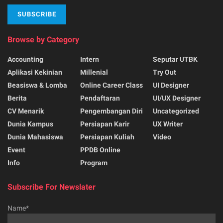
Browse by Category
Accounting
Intern
Seputar UTBK
Aplikasi Kekinian
Millenial
Try Out
Beasiswa & Lomba
Online Career Class
UI Designer
Berita
Pendaftaran
UI/UX Designer
CV Menarik
Pengembangan Diri
Uncategorized
Dunia Kampus
Persiapan Karir
UX Writer
Dunia Mahasiswa
Persiapan Kuliah
Video
Event
PPDB Online
Info
Program
Subscribe For Newslater
Name*