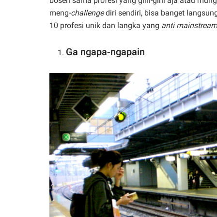
bosen sama profesi yang gini-gini aja atau mun
meng-
challenge
diri sendiri, bisa banget langsun
10 profesi unik dan langka yang
anti mainstrea
Ga ngapa-ngapain