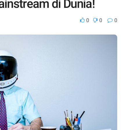
instream di Dunia!
0
0
0