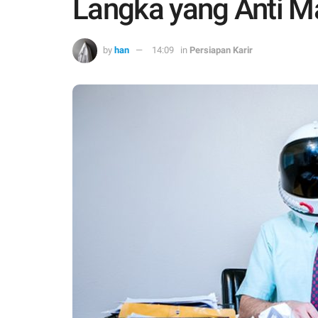
Langka yang Anti Ma
by
han
14:09
in
Persiapan Karir