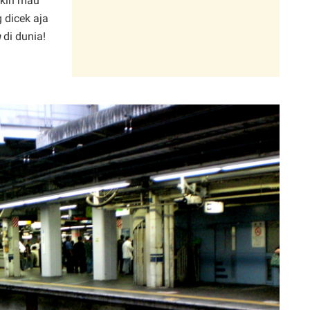
gkin mau
g dicek aja
m
di dunia!