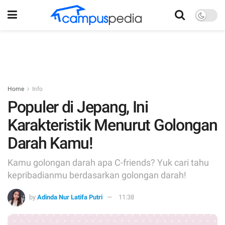
Home
Info
Populer di Jepang, Ini
Karakteristik Menurut Golongan
Darah Kamu!
Kamu golongan darah apa C-friends? Yuk cari tahu
kepribadianmu berdasarkan golongan darah!
by
Adinda Nur Latifa Putri
11:38