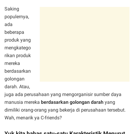
Saking
populernya,
ada
beberapa
produk yang
mengkatego
rikan produk
mereka
berdasarkan
golongan
darah. Atau,
juga ada perusahaan yang mengorganisir sumber daya
manusia mereka
berdasarkan golongan darah
yang
dimiliki orang-orang yang bekerja di perusahaan tersebut.
Wah, menarik ya C-friends?
Yuk kita bahas satu-satu Karakteristik Menurut