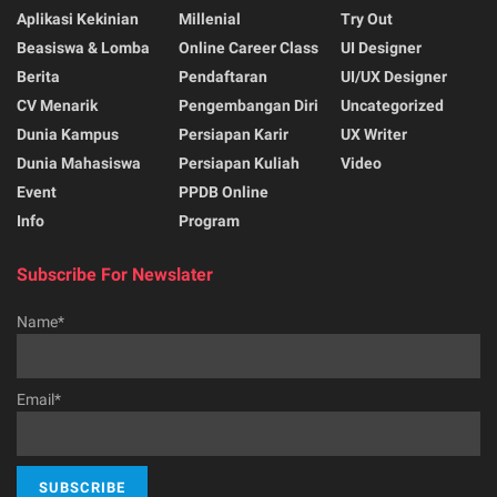
Aplikasi Kekinian
Millenial
Try Out
Beasiswa & Lomba
Online Career Class
UI Designer
Berita
Pendaftaran
UI/UX Designer
CV Menarik
Pengembangan Diri
Uncategorized
Dunia Kampus
Persiapan Karir
UX Writer
Dunia Mahasiswa
Persiapan Kuliah
Video
Event
PPDB Online
Info
Program
Subscribe For Newslater
Name*
Email*