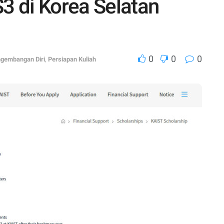
S3 di Korea Selatan
0
0
0
gembangan Diri
,
Persiapan Kuliah