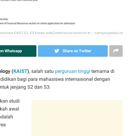
asiswa KAIST S2, S3 Korea web/admission.kaist.ac.kr - campuspedia.id
 on Whatsapp
Share on Twitter
logy (
KAIST
)
, salah satu
perguruan tinggi
ternama di
ndidikan bagi para mahasiswa internasional dengan
ntuk jenjang S2 dan S3.
tkan studi
gkah awal
adalah
rea