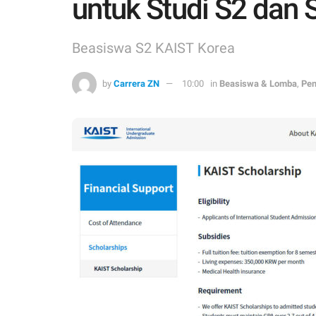
untuk Studi S2 dan 
Beasiswa S2 KAIST Korea
by
Carrera ZN
10:00
in
Beasiswa & Lomba
,
Pen