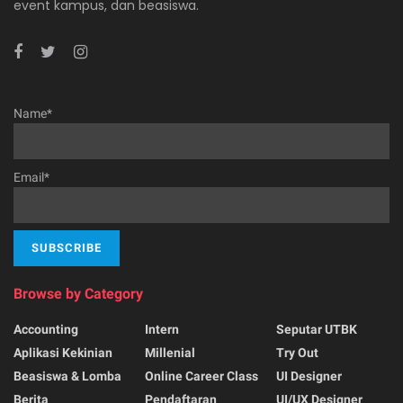
event kampus, dan beasiswa.
Name*
Email*
Browse by Category
Accounting
Intern
Seputar UTBK
Aplikasi Kekinian
Millenial
Try Out
Beasiswa & Lomba
Online Career Class
UI Designer
Berita
Pendaftaran
UI/UX Designer