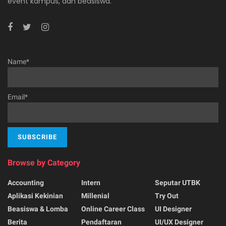
event kampus, dan beasiswa.
Name*
Email*
Browse by Category
Accounting
Intern
Seputar UTBK
Aplikasi Kekinian
Millenial
Try Out
Beasiswa & Lomba
Online Career Class
UI Designer
Berita
Pendaftaran
UI/UX Designer