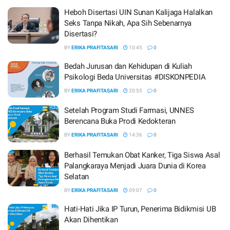
Heboh Disertasi UIN Sunan Kalijaga Halalkan
Seks Tanpa Nikah, Apa Sih Sebenarnya
Disertasi?
BY
ERIKA PRAFITASARI
10:45
0
Bedah Jurusan dan Kehidupan di Kuliah
Psikologi Beda Universitas #DISKONPEDIA
BY
ERIKA PRAFITASARI
20:55
0
Setelah Program Studi Farmasi, UNNES
Berencana Buka Prodi Kedokteran
BY
ERIKA PRAFITASARI
14:36
0
Berhasil Temukan Obat Kanker, Tiga Siswa Asal
Palangkaraya Menjadi Juara Dunia di Korea
Selatan
BY
ERIKA PRAFITASARI
09:07
0
Hati-Hati Jika IP Turun, Penerima Bidikmisi UB
Akan Dihentikan