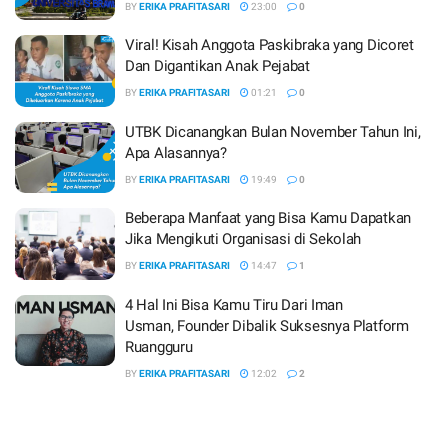
BY
ERIKA PRAFITASARI
23:00
0
Viral! Kisah Anggota Paskibraka yang Dicoret
Dan Digantikan Anak Pejabat
BY
ERIKA PRAFITASARI
01:21
0
UTBK Dicanangkan Bulan November Tahun Ini,
Apa Alasannya?
BY
ERIKA PRAFITASARI
19:49
0
Beberapa Manfaat yang Bisa Kamu Dapatkan
Jika Mengikuti Organisasi di Sekolah
BY
ERIKA PRAFITASARI
14:47
1
4 Hal Ini Bisa Kamu Tiru Dari Iman
Usman, Founder Dibalik Suksesnya Platform
Ruangguru
BY
ERIKA PRAFITASARI
12:02
2