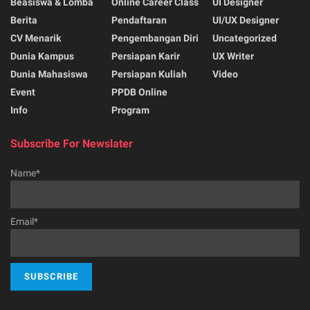
Beasiswa & Lomba
Online Career Class
UI Designer
Berita
Pendaftaran
UI/UX Designer
CV Menarik
Pengembangan Diri
Uncategorized
Dunia Kampus
Persiapan Karir
UX Writer
Dunia Mahasiswa
Persiapan Kuliah
Video
Event
PPDB Online
Info
Program
Subscribe For Newslater
Name*
Email*