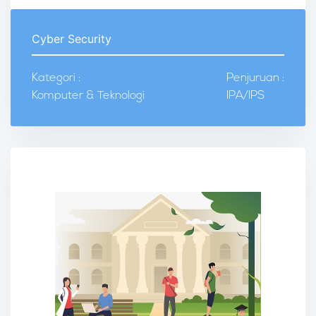
Cyber Security
Kategori :
Penjuruan :
Komputer & Teknologi
IPA/IPS