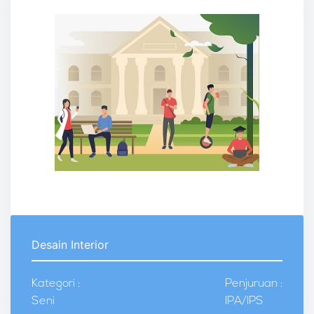
Desain Interior
Kategori :
Penjuruan :
Seni
IPA/IPS