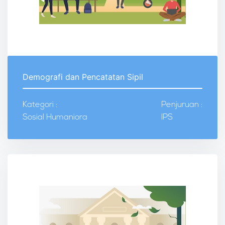
Demografi dan Pencatatan Sipil
Kategori :
Penjuruan :
Sosial Humaniora
IPS