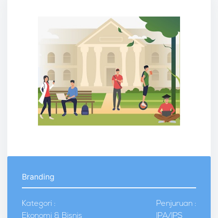
Branding
Kategori :
Penjuruan :
Ekonomi & Bisnis
IPA/IPS