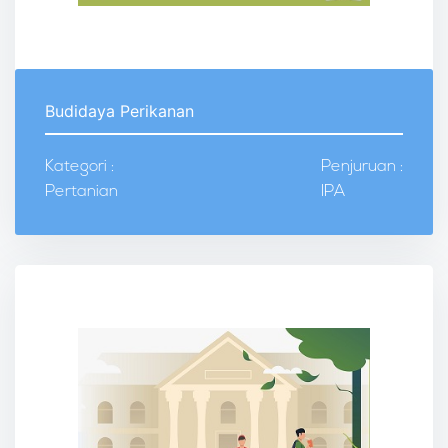
Budidaya Perikanan
Kategori :
Penjuruan :
Pertanian
IPA