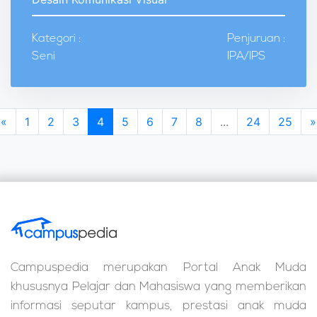
Kategori :
Penjuruan :
Seni
IPA/IPS
«
1
2
3
4
5
6
7
8
...
24
25
»
Campuspedia merupakan Portal Anak Muda
khususnya Pelajar dan Mahasiswa yang memberikan
informasi seputar kampus, prestasi anak muda