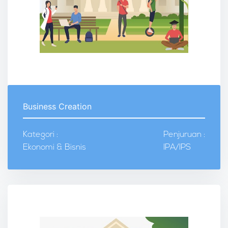
Business Creation
Kategori :
Penjuruan :
Ekonomi & Bisnis
IPA/IPS