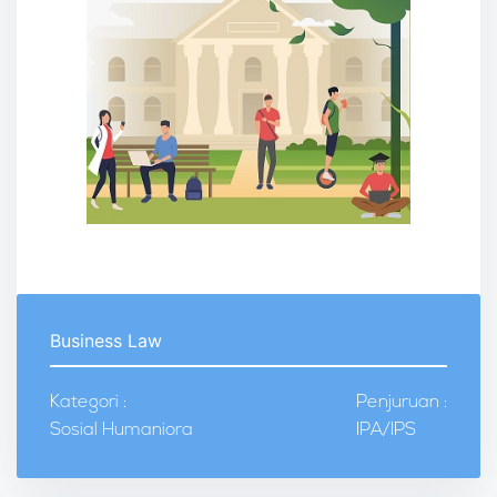
Business Law
Kategori :
Penjuruan :
Sosial Humaniora
IPA/IPS