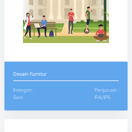
Desain Furnitur
Kategori :
Penjuruan :
Seni
IPA/IPS