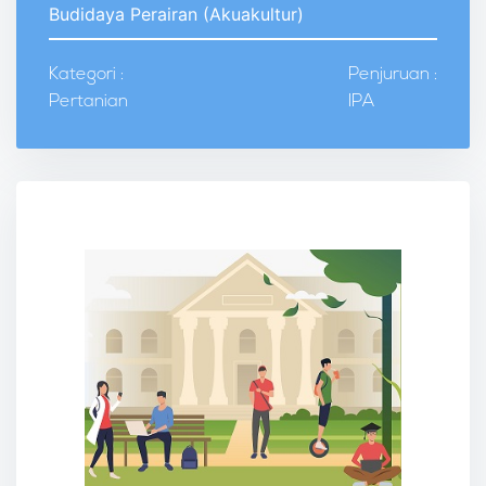
Budidaya Perairan (Akuakultur)
Kategori :
Penjuruan :
Pertanian
IPA