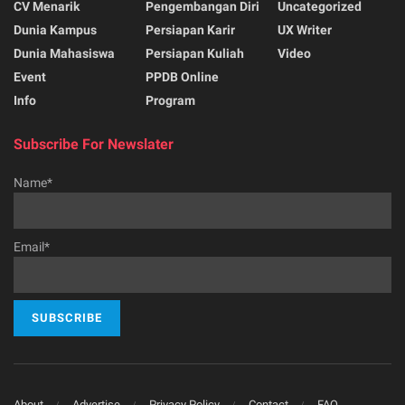
CV Menarik
Pengembangan Diri
Uncategorized
Dunia Kampus
Persiapan Karir
UX Writer
Dunia Mahasiswa
Persiapan Kuliah
Video
Event
PPDB Online
Info
Program
Subscribe For Newslater
Name*
Email*
About
Advertise
Privacy Policy
Contact
FAQ