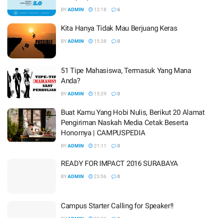
BY
ADMIN
12:18
6
Kita Hanya Tidak Mau Berjuang Keras
BY
ADMIN
15:38
0
51 Tipe Mahasiswa, Termasuk Yang Mana
Anda?
BY
ADMIN
15:29
0
Buat Kamu Yang Hobi Nulis, Berikut 20 Alamat
Pengiriman Naskah Media Cetak Beserta
Honornya | CAMPUSPEDIA
BY
ADMIN
21:11
0
READY FOR IMPACT 2016 SURABAYA
BY
ADMIN
23:56
0
Campus Starter Calling for Speaker!!