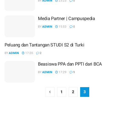
BY
ADMIN
23:23
0
Media Partner | Campuspedia
BY
ADMIN
15:53
0
Peluang dan Tantangan STUDI S2 di Turki
BY
ADMIN
17:20
2
Beasiswa PPA dan PPTI dari BCA
BY
ADMIN
17:29
9
1
2
3