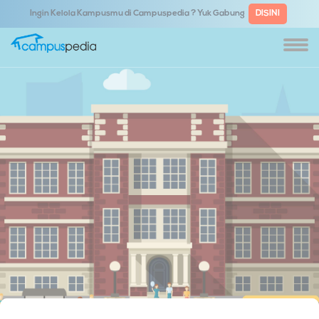
Ingin Kelola Kampusmu di Campuspedia ? Yuk Gabung
DISINI