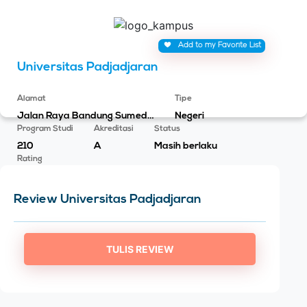
Add to my Favorite List
Universitas Padjadjaran
Alamat
Tipe
Jalan Raya Bandung Sumedang KM 21 Jatinangor
Negeri
Program Studi
Akreditasi
Status
210
A
Masih berlaku
Rating
0.0
Review Universitas Padjadjaran
TULIS REVIEW