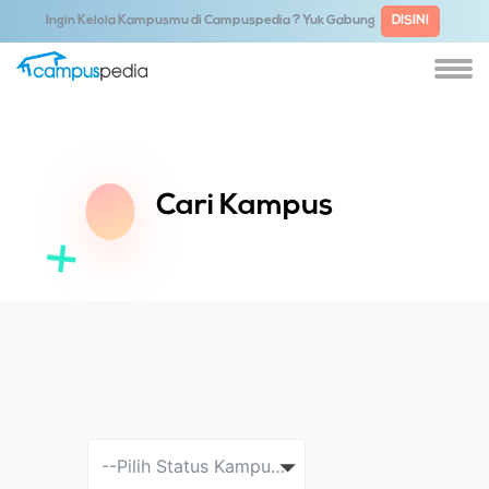
Ingin Kelola Kampusmu di Campuspedia ? Yuk Gabung
DISINI
Cari Kampus
--Pilih Status Kampus--