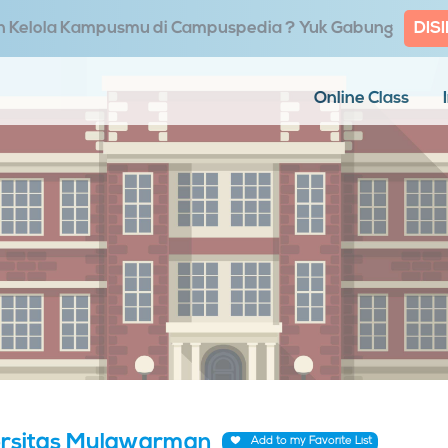
in Kelola Kampusmu di Campuspedia ? Yuk Gabung
DISI
Online Class
ersitas Mulawarman
Add to my Favorite List