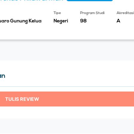
Tipe
Program Studi
Akreditasi
uaro Gunung Kelua
Negeri
98
A
an
TULIS REVIEW