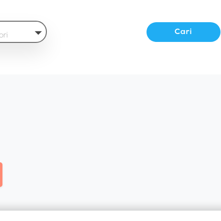
Cari
ori