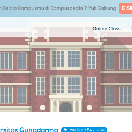
in Kelola Kampusmu di Campuspedia ? Yuk Gabung
DISI
Online Class
ersitas Gunadarma
Add to my Favorite List