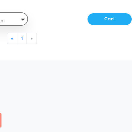
Cari
ori
«
1
»