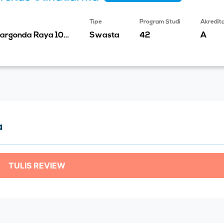
Tipe
Program Studi
Akredita
Jalan Margonda Raya 100 Pondok Cina
Swasta
42
A
a
TULIS REVIEW