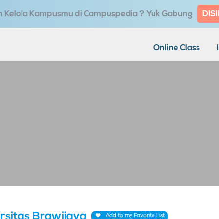
in Kelola Kampusmu di Campuspedia ? Yuk Gabung
DISI
Online Class
rsitas Brawijaya
Add to my Favorite List