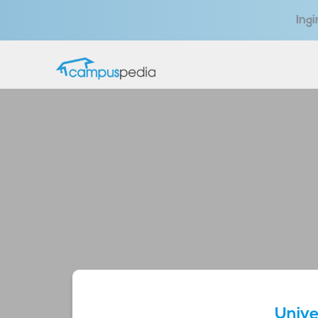
Ing
Unive