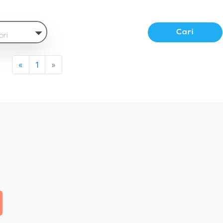
Cari
ori
«
1
»